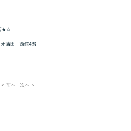
店★☆
ュオ蒲田 西館4階
＜ 前へ
次へ ＞