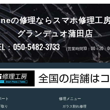
honeの修理ならスマホ修理工
グランデュオ蒲田店
EL：050-5482-3733
（営業時間10：00～20：0
ポート
修理メニュー
下取り
ガラス割れ修理