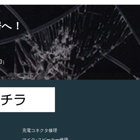
房へ！
0）
充電コネクタ修理
マイク･スピーカー修理