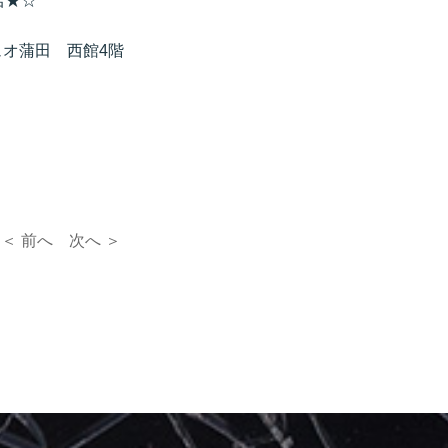
店★☆
ュオ蒲田 西館4階
＜ 前へ
次へ ＞