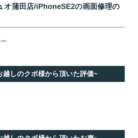
蒲田店/iPhoneSE2の画面修理の
^^
理でお越しのクボ様から頂いた評価~