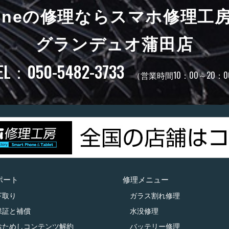
honeの修理ならスマホ修理工
グランデュオ蒲田店
EL：050-5482-3733
（営業時間10：00～20：0
ポート
修理メニュー
下取り
ガラス割れ修理
保証と補償
水没修理
おためしコンテンツ解約
バッテリー修理