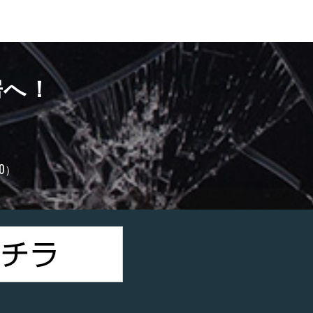
房へ！
0）