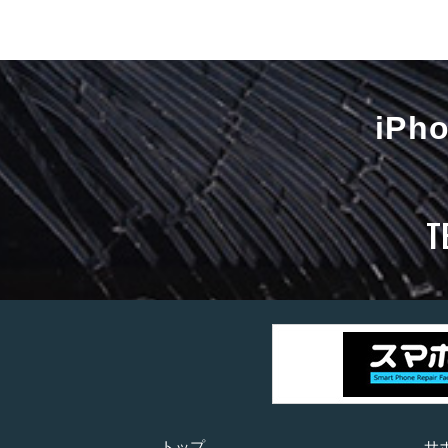
iP
T
トップ
サ