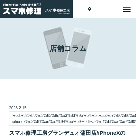
店舗コラム
2023.2.15
%e3%82%b9%e3%83%9e%e3%83%9b%e4%bf%ae%e7%90%86%e
iphonex%e3%81%ae%e7%94%bb%e9%9d%a2%e4%bf%ae%e7%90%
スマホ修理工房グランデュオ蒲田店/iPhoneXの