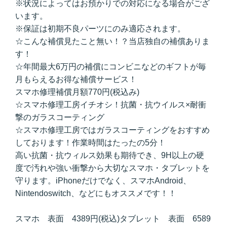
※状況によってはお預かりでの対応になる場合がござ
います。
※保証は初期不良パーツにのみ適応されます。
☆こんな補償見たこと無い！？当店独自の補償ありま
す！
☆年間最大6万円の補償にコンビニなどのギフトが毎
月もらえるお得な補償サービス！
スマホ修理補償月額770円(税込み)
☆スマホ修理工房イチオシ！抗菌・抗ウイルス×耐衝
撃のガラスコーティング
☆スマホ修理工房ではガラスコーティングをおすすめ
しております！作業時間はたったの5分！
高い抗菌・抗ウィルス効果も期待でき、9H以上の硬
度で汚れや強い衝撃から大切なスマホ・タブレットを
守ります。iPhoneだけでなく、スマホAndroid、
Nintendoswitch、などにもオススメです！！
スマホ 表面 4389円(税込)タブレット 表面 6589