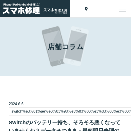
店舗コラム
2024.6.6
switch%e3%81%ae%e3%83%90%e3%83%83%e3%83%86%e3%8
Switchのバッテリー持ち、そろそろ悪くなって
いませんか？データそのまま・最短即日修理の