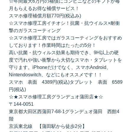
☆年間最大6万円の補償にコンビニなどのギフトが毎
月もらえるお得な補償サービス！
スマホ修理補償月額770円(税込み)
☆スマホ修理工房イチオシ！抗菌・抗ウイルス×耐衝
撃のガラスコーティング
☆スマホ修理工房ではガラスコーティングをおすすめ
しております！作業時間はたったの5分！
高い抗菌・抗ウィルス効果も期待でき、9H以上の硬
度で汚れや強い衝撃から大切なスマホ・タブレットを
守ります。iPhoneだけでなく、スマホAndroid、
Nintendoswitch、などにもオススメです！！
スマホ 表面 4389円(税込)タブレット 表面 6589
円(税込)
☆★スマホ修理工房グランデュオ蒲田店★☆
〒144-0051
東京都大田区西蒲田7-68-1グランデュオ蒲田 西館4
階
京浜東北線 【蒲田駅から徒歩2分】