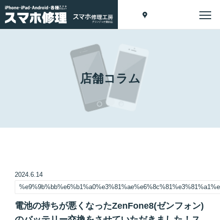
店舗コラム
2024.6.14
%e9%9b%bb%e6%b1%a0%e3%81%ae%e6%8c%81%e3%81%a1%e
電池の持ちが悪くなったZenFone8(ゼンフォン)
のバッテリー交換をさせていただきました！ス