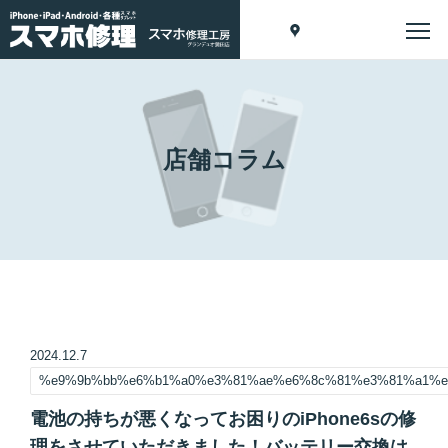
店舗コラム
2024.12.7
%e9%9b%bb%e6%b1%a0%e3%81%ae%e6%8c%81%e3%81%a1%e
電池の持ちが悪くなってお困りのiPhone6sの修
理をさせていただきました！バッテリー交換は