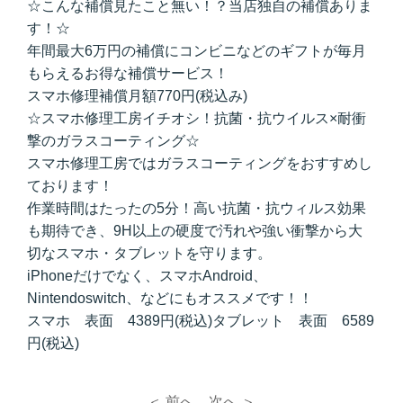
☆こんな補償見たこと無い！？当店独自の補償ありま
す！☆
年間最大6万円の補償にコンビニなどのギフトが毎月
もらえるお得な補償サービス！
スマホ修理補償月額770円(税込み)
☆スマホ修理工房イチオシ！抗菌・抗ウイルス×耐衝
撃のガラスコーティング☆
スマホ修理工房ではガラスコーティングをおすすめし
ております！
作業時間はたったの5分！高い抗菌・抗ウィルス効果
も期待でき、9H以上の硬度で汚れや強い衝撃から大
切なスマホ・タブレットを守ります。
iPhoneだけでなく、スマホAndroid、
Nintendoswitch、などにもオススメです！！
スマホ 表面 4389円(税込)タブレット 表面 6589
円(税込)
＜ 前へ
次へ ＞