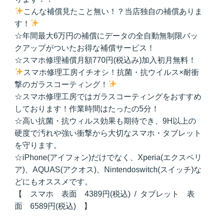
こんな補償見たこと無い！？当店独自の補償ありま
す！
☆年間最大6万円の補償にデータの全自動無制限バッ
クアップがついたお得な補償サービス！
☆スマホ修理補償月額770円(税込み)加入初月無料！
スマホ修理工房イチオシ！抗菌・抗ウイルス×耐衝
撃のガラスコーティング！
☆スマホ修理工房ではガラスコーティングをおすすめ
しております！作業時間はたったの5分！
☆高い抗菌・抗ウィルス効果も期待でき、9H以上の
硬度で汚れや強い衝撃から大切なスマホ・タブレット
を守ります。
☆iPhone(アイフォン)だけでなく、Xperia(エクスペリ
ア)、AQUAS(アクオス)、Nintendoswitch(スイッチ)な
どにもオススメです。
【 スマホ 表面 4389円(税込) / タブレット 表
面 6589円(税込) 】