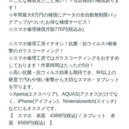
☆こんな補償見たこと無い！？当店独自の補償ありま
す！
☆年間最大6万円の補償にデータの全自動無制限バッ
クアップがついたお得な補償サービス！
☆スマホ修理補償月額770円(税込み)
☆スマホ修理工房イチオシ！抗菌・抗ウイルス×耐衝
撃のガラスコーティング！
☆スマホ修理工房ではガラスコーティングをおすすめ
しております！作業時間はたったの5分！
☆高い抗菌・抗ウィルス効果も期待でき、9H以上の
硬度で汚れや強い衝撃から大切なスマホ・タブレット
を守ります。
☆Xperia(エクスペリア)、AQUAS(アクオス)だけでな
く、iPhone(アイフォン)、Nintendoswitch(スイッチ)
などにもオススメです。
【 スマホ 表面 4389円(税込) / タブレット 表
面 6589円(税込) 】